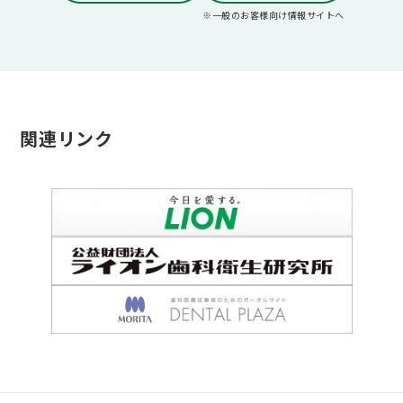
これからは、
根面のリスク
をトータルでケアする
製品Q&A
※一般のお客様向け情報サイトへ
根面ケア
が重要です。
お問い合わせ
お知らせ
関連リンク
一般のお客様向け
別ウィンドウで開きます
公式SNSアカウント
う蝕予防
別ウィンドウで開きます
別ウィンドウで開きます
フッ素高滞留処方
(フッ化ナトリウム)
脱灰を抑制し、再石灰化を促進することで、う蝕リスクを