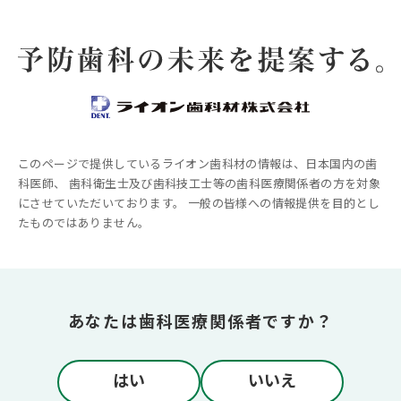
製品情報
TOP
サービス
ピックアップ製品情報 Check-Up rootcare α
キャンペーン・セミナー
このページで提供しているライオン歯科材の情報は、日本国内の歯
科医師、
歯科衛生士及び歯科技工士等の歯科医療関係者の方を対象
にさせていただいております。
一般の皆様への情報提供を目的とし
院内ディスプレイ素材集
たものではありません。
別ウィンドウで開きます
あなたは歯科医療関係者ですか？
はい
いいえ