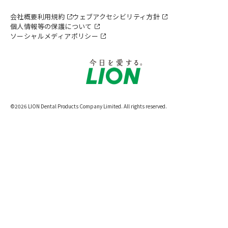
低減します。
フッ化物高濃度配合 (NaF 1450ppmF)
、
エナメル質と象牙質の
う蝕を予防
します。
会社概要
利用規約
ウェブアクセシビリティ方針
別ウィンドウで開きます
会社概要
企業スローガン・ステートメント
利用規約
個人情報等の保護について
別ウィンドウで開き
ソーシャルメディアポリシー
ウェブアクセシビリティ方針
別ウィンドウで開きます
個人情報等の保護について
別ウィンドウで開きます
ソーシャルメディアポリシー
サイトマップ
別ウィンドウで開きます
©2026 LION Dental Products Company Limited. All rights reserved.
知覚過敏症状の抑制