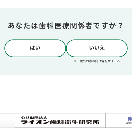
ケア
口中清涼剤
口臭ケア
歯垢染色剤
義歯ケア
あなたは歯科医療関係者ですか？
検査
唾液検査
はい
いいえ
終了品一覧
価格表
※一般のお客様向け情報サイトへ
版総合カタログ
製品ガイド ダウンロード
)よりクリニック・コースの応募受付を再開いたします。
年12月末まで延長いたします。